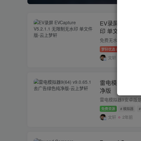
EV录屏 EVCapt
印 单文件版
梦轩优选
300
# 录
文轩
2年前
雷电模拟器9(64)
净版
免费资源
# 模拟器
文轩
2年前