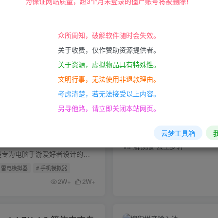
为保证网站质量，超3个月未登录的僵尸账号将被删除！
ure V5.2.1.1 无限制无水
众所周知，破解软件随时会失效。
关于收费，仅作赞助资源提供者。
免费无水印，集视频录制与直播功能于一身的桌面录屏软件 EV录屏是一款功能强大且操作便捷的视频录制直播软件，该软件拥有全屏录制、选区录制、摄像头录制以及录制麦克风声音、系统声音、麦和系...
关于资源，虚拟物品具有特殊性。
屏软件
# EV录屏
文明行事，无法使用非退款理由。
2136
2077
考虑清楚，若无法接受以上内容。
另寻他路，请立即关闭本站网页。
 v9.0.65.1 去广告绿色纯
云梦工具箱
雷电模拟器9安卓版是专为电脑手游爱好者设计的模拟器，全新升级至雷电模拟器9.0(64)版本，搭载Android 9内核。这一最新版的雷电安卓模拟器支持虚拟定位、OpenGL3.1模式的3D渲染，确保游戏运行稳...
# 雷电模拟器
# 手机模拟器
2W+
2W+