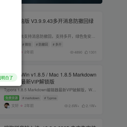
微信电脑版 V3.9.9.43多开消息防撤回绿
色版
电脑版微信支持消息防撤回，支持多开，绿色免安装版
免费资源
# 微信
# 防撤回
# 多开
文轩
2年前
4890
1301
Typora Win v1.8.5 / Mac 1.8.5 Markdown
我明白了
编辑器 最新VIP解锁版
Typora 1.8.5 Markdown编辑器最新VIP破解版，Windows与mac两个平台均可用
免费资源
# markdown
# Typroa
文轩
2年前
2.6W+
2.1W+