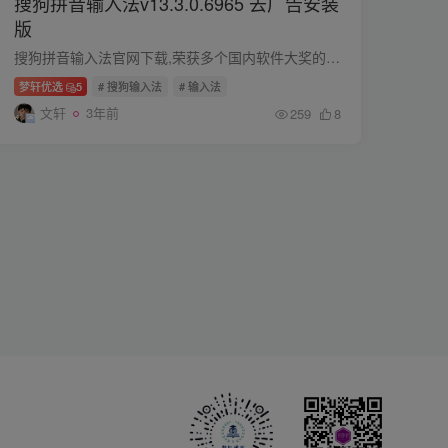
搜狗拼音输入法v13.3.0.6965 去广告安装
版
搜狗拼音输入法官网下载,荣获多个国内软件大奖的搜狗拼音输入法是一款打字超准、词库超大、速度飞快、外观漂亮、用了让您爱不释手的输入法,是您装机必备的好选择。 网络新词： 搜狐公司将网络新...
梦轩优选
5
# 搜狗输入法
# 输入法
文轩
3年前
259
8