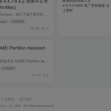
re 4.4.7/4.4.2 简体中文专
n/Mac)
1、首先，我们运行BCompar，进入了如下所示的软件主界面。然后我们点击功能栏上的【文本比较】按钮，并进入相应的窗口界面。 2、用户点击左侧窗口“在这里输入文件夹”一栏的右侧的【文件夹】图...
mpare
# 文本对比
199
13
Partition Assistant
软件介绍 傲梅分区助手技术员 AOMEI Partition Assistant Technician Edition 是一款非常好用的硬盘分区工具。傲梅分区助手为用户提供非常完善的硬盘分区服务，可以帮助用户做好电脑硬盘管理...
# 分区助手
157
9
广告合作
关于我们
 2024 ·
云上梦轩
·
京ICP备8888888888号