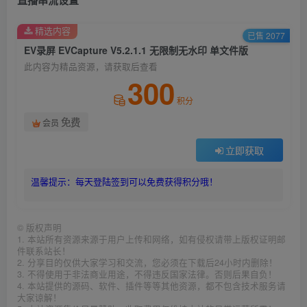
直播串流设置
精选内容
已售 2077
EV录屏 EVCapture V5.2.1.1 无限制无水印 单文件版
此内容为精品资源，请获取后查看
300
积分
免费
会员
立即获取
温馨提示：每天登陆签到可以免费获得积分哦！
©
版权声明
1. 本站所有资源来源于用户上传和网络，如有侵权请带上版权证明邮
件联系站长！
2. 分享目的仅供大家学习和交流，您必须在下载后24小时内删除！
3. 不得使用于非法商业用途，不得违反国家法律。否则后果自负！
4. 本站提供的源码、软件、插件等等其他资源，都不包含技术服务请
大家谅解！