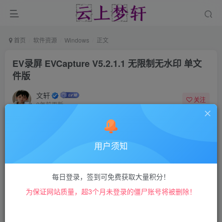
首页
软件资源
Windows
正文
EV录屏 EVCapture V5.2.1.1 无限制无水印 单文
件版
文轩
关注
2年前更新
2136
2077
用户须知
免费无水印，集视频录制与直播功能于一身的桌面录屏软件
每日登录，签到可免费获取大量积分！
为保证网站质量，超3个月未登录的僵尸账号将被删除！
EV录屏是一款功能强大且操作便捷的视频录制直播软件，该
软件拥有
全屏录制、选区录制、摄像头录制以及录制麦克风