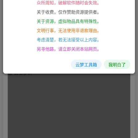
众所周知，破解软件随时会失效。
声音、系统声音、麦和系统声音
等功能，还提供了
图片水
关于收费，仅作赞助资源提供者。
印、文字水印、嵌入摄像头、定时录制、分屏录制
等各种辅
关于资源，虚拟物品具有特殊性。
助小工具，供用户免费自由使用
文明行事，无法使用非退款理由。
因为这个录屏工具还挺好用的，免费的功能完全够用所以我
考虑清楚，若无法接受以上内容。
把最新版的安装包压制了一份单文件免安装版，分享给大家
另寻他路，请立即关闭本站网页。
云梦工具箱
我明白了