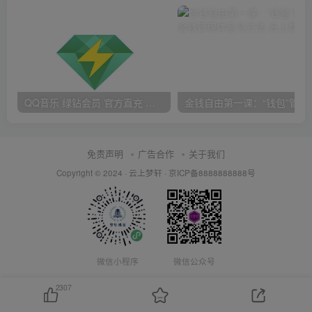
QQ音乐 绿钻会员 官方直充 超低价 一个月省6块！一年省72块！
金钱自由第一课：
免责声明
广告合作
关于我们
Copyright © 2024 ·
云上梦轩
·
京ICP备8888888888号
微信小程序
微信公众号
2307