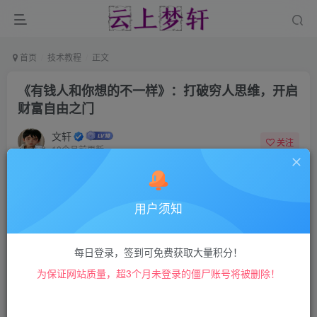
首页
技术教程
正文
《有钱人和你想的不一样》：打破穷人思维，开启
财富自由之门
文轩
关注
10个月前更新
2319
2307
打破穷人思维，掌握有钱人思维：开启财
富自由之路的终极指南
用户须知
本书通过对比富有与贫穷思维模式的17项关键差异，提供可
每日登录，签到可免费获取大量积分！
操作的思维转换策略。读者将学会建立系统性财富规划、调
为保证网站质量，超3个月未登录的僵尸账号将被删除！
整风险认知，并培养富人阶层的行动习惯，从而突破财务困
境，逐步实现被动收入与资产增长。