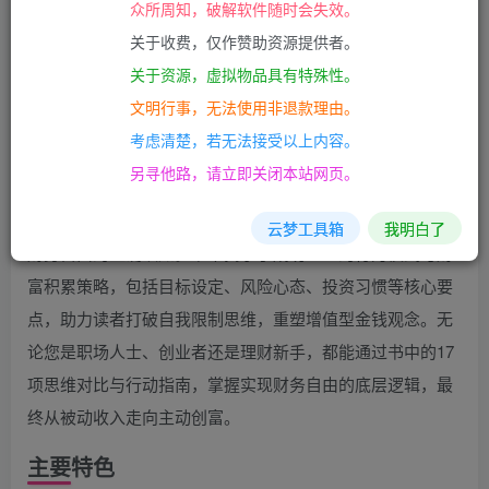
众所周知，破解软件随时会失效。
关于收费，仅作赞助资源提供者。
关于资源，虚拟物品具有特殊性。
文明行事，无法使用非退款理由。
资源介绍
考虑清楚，若无法接受以上内容。
另寻他路，请立即关闭本站网页。
《有钱人和你想的不一样》是一本颠覆传统金钱观念的实用
指南，通过解析富有与贫穷思维的本质差异，帮助读者建立
云梦工具箱
我明白了
财务自由的正确认知。书中揭示了成功人士的行为模式与财
富积累策略，包括目标设定、风险心态、投资习惯等核心要
点，助力读者打破自我限制思维，重塑增值型金钱观念。无
论您是职场人士、创业者还是理财新手，都能通过书中的17
项思维对比与行动指南，掌握实现财务自由的底层逻辑，最
终从被动收入走向主动创富。
主要特色