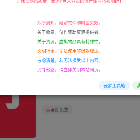
为保证网站质量，超3个月未登录的僵尸账号将被删除！
视图 里面无效）
众所周知，破解软件随时会失效。
关于收费，仅作赞助资源提供者。
关于资源，虚拟物品具有特殊性。
小红书 8.40.2 ios最新解锁版
文明行事，无法使用非退款理由。
考虑清楚，若无法接受以上内容。
此内容为精品资源，请获取后查看
另寻他路，请立即关闭本站网页。
300
云梦工具箱
积分
免费
会员