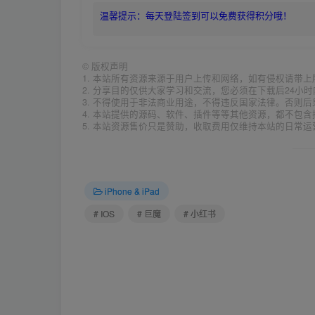
温馨提示：每天登陆签到可以免费获得积分哦！
©
版权声明
1. 本站所有资源来源于用户上传和网络，如有侵权请带
2. 分享目的仅供大家学习和交流，您必须在下载后24小
3. 不得使用于非法商业用途，不得违反国家法律。否则后
4. 本站提供的源码、软件、插件等等其他资源，都不包
5. 本站资源售价只是赞助，收取费用仅维持本站的日常运
iPhone & iPad
# IOS
# 巨魔
# 小红书