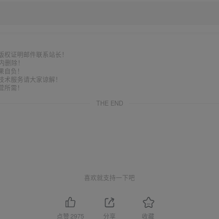
上版权证明邮件联系站长！
时内删除！
果自负！
含技术服务请大家谅解！
营所需！
THE END
喜欢就支持一下吧
点赞
2975
分享
收藏