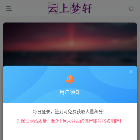
输入法
共1篇
用户须知
搜狗拼音输入法v13.3.0.6965 去广告安
装版
梦轩优选
5
Windows
每日登录，签到可免费获取大量积分！
3年前
8
为保证网站质量，超3个月未登录的僵尸账号将被删除！